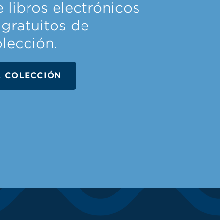
 libros electrónicos
 gratuitos de
olección.
A COLECCIÓN