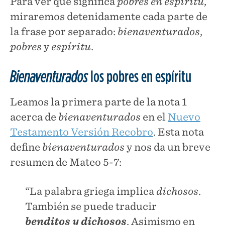
Para ver qué significa
pobres en espíritu,
miraremos detenidamente cada parte de
la frase por separado:
bienaventurados
,
pobres
y
espíritu
.
Bienaventurados
los pobres en espíritu
Leamos la primera parte de la nota 1
acerca de
bienaventurados
en el
Nuevo
Testamento Versión Recobro
. Esta nota
define
bienaventurados
y nos da un breve
resumen de Mateo 5-7:
“La palabra griega implica
dichosos
.
También se puede traducir
benditos y dichosos
. Asimismo en